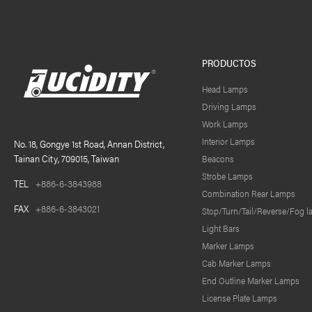
PRODUCTOS
Head Lamps
Driving Lamps
Work Lamps
Interior Lamps
No. 18, Gongye 1st Road, Annan District,
Tainan City, 709015, Taiwan
Beacons
Strobe Lamps
TEL
+886-6-3843988
Combination Rear Lamps
FAX
+886-6-3843021
Stop/Turn/Tail/Reverse/Fog 
Light Bars
Marker Lamps
Cab Marker Lamps
End Outline Marker Lamps
License Plate Lamps