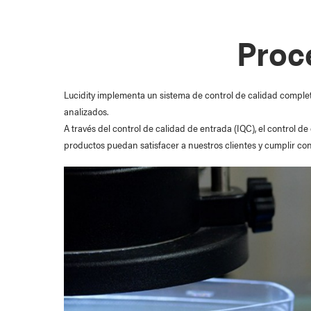
Proc
Agriculture
Constru
Lucidity implementa un sistema de control de calidad compl
analizados.
A través del control de calidad de entrada (IQC), el control 
productos puedan satisfacer a nuestros clientes y cumplir con